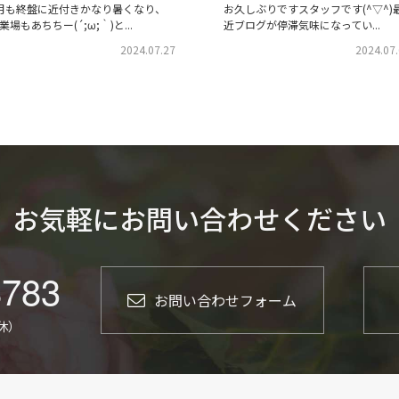
月も終盤に近付きかなり暑くなり、
お久しぶりですスタッフです(^▽^)
業場もあちちー(´;ω;｀)と...
近ブログが停滞気味になってい...
2024.07.27
2024.07
お気軽にお問い合わせください
8783
お問い合わせフォーム
定休）