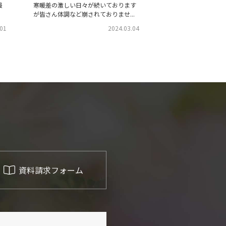
最
寒暖差の激しい日々が続いております
が皆さん体調など崩されておりませ...
.01
2024.03.04
資料請求フォーム