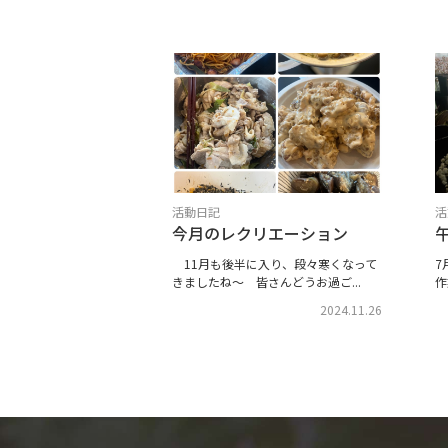
活動日記
活
今月のレクリエーション
11月も後半に入り、段々寒くなって
7
きましたね～ 皆さんどうお過ご...
作
2024.11.26