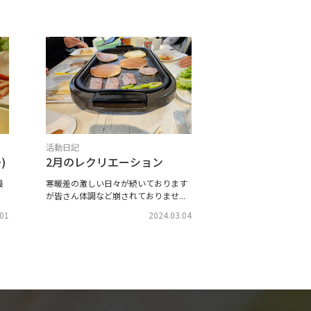
活動日記
)
2月のレクリエーション
最
寒暖差の激しい日々が続いております
が皆さん体調など崩されておりませ...
.01
2024.03.04