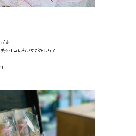
一品よ
褒美タイムにもいかがかしら？
得！