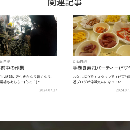
関連記事
動日記
活動日記
午前中の作業
手巻き寿司パーティー(^▽^
月も終盤に近付きかなり暑くなり、
お久しぶりですスタッフです(^▽^)
業場もあちちー(´;ω;｀)と...
近ブログが停滞気味になってい...
2024.07.27
2024.07